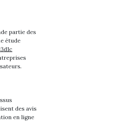
nde partie des
ne étude
c3d1c
ntreprises
isateurs.
essus
isent des avis
tion en ligne