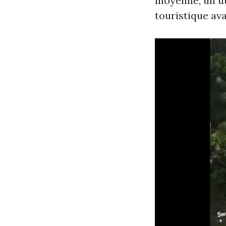
moyenne, un ut
touristique av