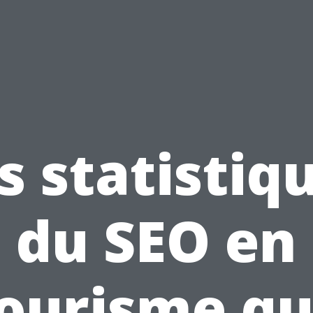
s statistiq
du SEO en
ourisme q