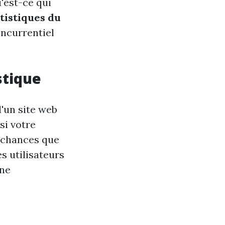
'est-ce qui
atistiques du
ncurrentiel
stique
d'un site web
si votre
e chances que
es utilisateurs
gne